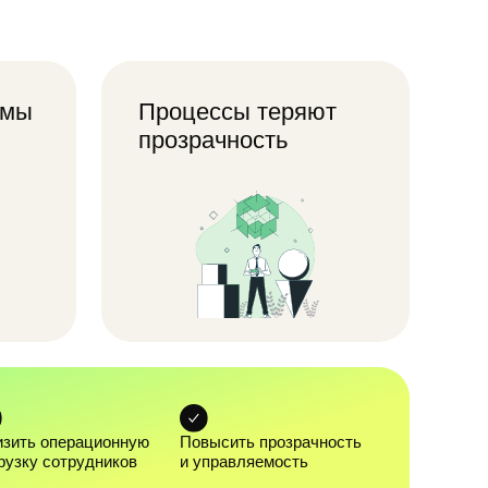
прозрачность
Текущие инструменты мешают
масштабировать компанию
без потери контроля.
нную
Повысить прозрачность
ков
и управляемость
ля