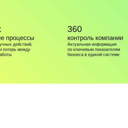
-процессов
П
5%
зация
ионных
компании