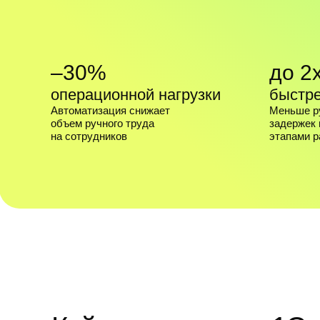
Кейсы внедрения 1С
и трансформации бизнес
Автоматизация производства
игрушек: переход с «МойСклад»
на 1С: Комплексная автоматизация
Результаты проекта:
–35%
+15%
–2
Снижение
Рост онлайн-заказов
Оптими
трудозатрат
операц
затрат 