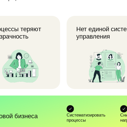
ность
управления
сложнее
ать работу
Команда работает в разных
актуальную
сервисах, таблицах и источниках
.
данных.
 бизнеса
Систематизировать
Снизить операцио
процессы
нагрузку сотрудни
Автоматизировать
Создать основу д
рутину
масштабирования