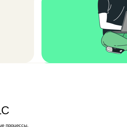
цессы.
ы теряют
Нет единой системы