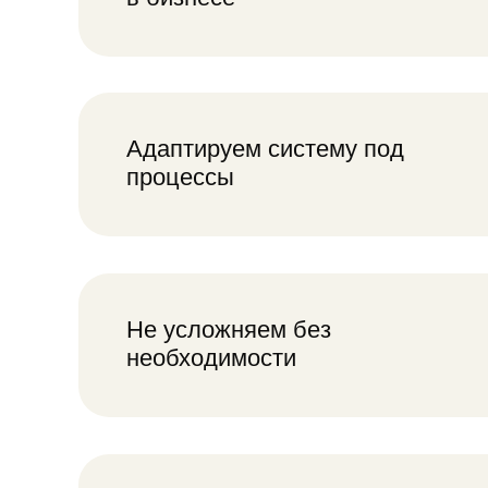
Не усложняем без
Изб
необходимости
пон
Думаем о будущем росте
Учи
раз