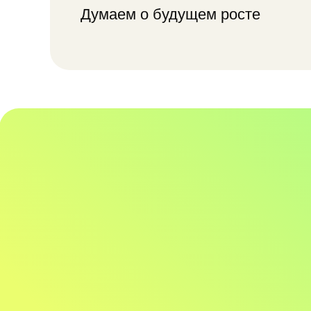
уп
–30%
до 2x
операционной нагрузки
быстрее пр
Автоматизация снижает
Меньше ручных д
объем ручного труда
задержек и потер
на сотрудников
этапами работы