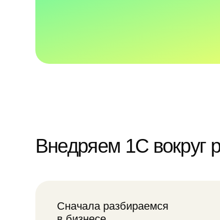
Внедряем 1C вокруг реал
Сначала разбираемся
Ана
в бизнесе
про
Адаптируем систему под
Нас
процессы
сис