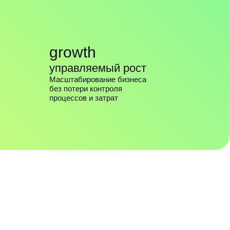
→
→
одробнее
Цифровая трансформация
о кейсе
дистрибьютора бытовой техники
→
Результаты проекта:
80%
+15%
Рост прибыли
компании
Автоматизация