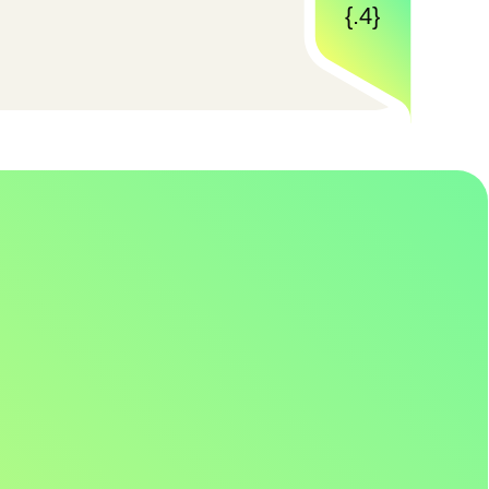
growth
управляемый рост
асштабирование бизнеса
ез потери контроля
роцессов и затрат