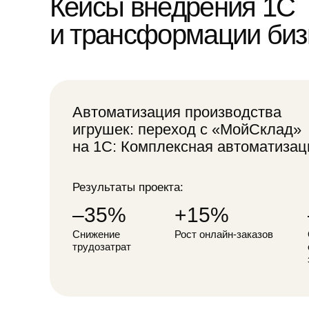
Пять этапов системного
Анализ
Изу
и погружение
воз