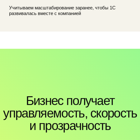
Бизнес получает
равляемость, скорость
и прозрачность
360
оцессы
контроль компании
ействий,
Актуальная информация
М
ь между
по ключевым показателям
б
бизнеса в единой системе
п