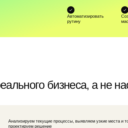
ьного бизнеса, а не наоборо
лизируем текущие процессы, выявляем узкие места и только после это
ектируем решение
траиваем 1C под реальную работу компании, чтобы
тема помогала, а не диктовала правила