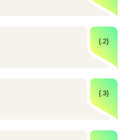
{.3}
{.4}