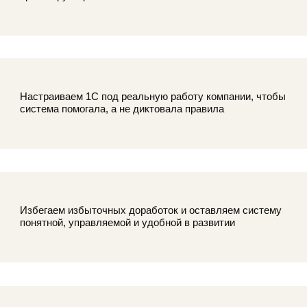
егаем избыточных доработок и оставляем систему
ятной, управляемой и удобной в развитии
тываем масштабирование заранее, чтобы 1C
вивалась вместе с компанией