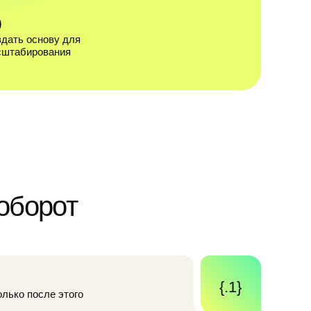
т
{.1}
го
{.2}