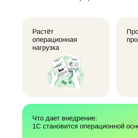
операционная
прозрач
нагрузка
Становится 
контролиров
Сотрудники тратят всё больше
и получать 
времени на ручные
информацию
и повторяющиеся операции.
Что дает внедрение:
1C становится операционной основой